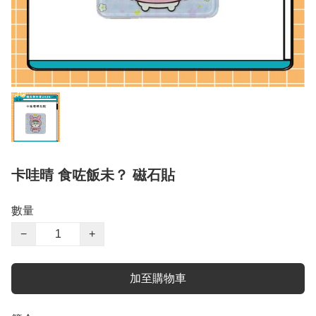
卡哇晴 食咗飯未？ 磁石貼
數量
−
+
加至購物車